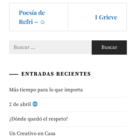
Navegación
Poesía de
I Grieve
de
Refri – ☺
entradas
Buscar:
ENTRADAS RECIENTES
Más tiempo para lo que importa
2 de abril
¿Dónde quedó el respeto?
Un Creativo en Casa