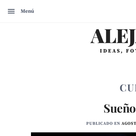
Saltar
Menú
al
contenido
ALE
IDEAS, F
CU
Sueño
PUBLICADO EN
AGOST