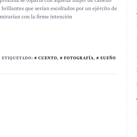
 próxima se toparía con aquella mujer de cabello
 brillantes que serían escoltados por un ejército de
mirarían con la firme intención
ETIQUETADO:
CUENTO
,
FOTOGRAFÍA
,
SUEÑO