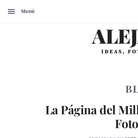
Saltar
Menú
al
contenido
ALE
IDEAS, F
B
La Página del Mil
Foto