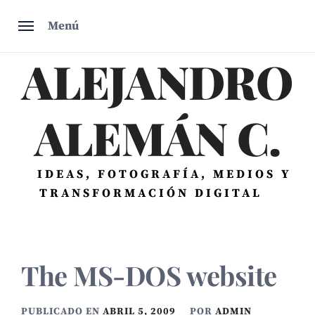
Saltar
Menú
al
contenido
ALEJANDRO
ALEMÁN C.
IDEAS, FOTOGRAFÍA, MEDIOS Y
TRANSFORMACIÓN DIGITAL
The MS-DOS website
PUBLICADO EN
ABRIL 5, 2009
POR
ADMIN