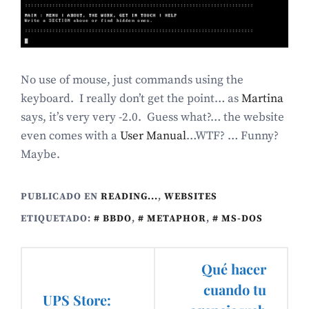
No use of mouse, just commands using the
keyboard. I really don’t get the point… as
Martina
says, it’s very very -2.0. Guess what?… the website
even comes with a
User Manual
…WTF? … Funny?
Maybe.
PUBLICADO EN
READING...
,
WEBSITES
ETIQUETADO:
BBDO
,
METAPHOR
,
MS-DOS
Navegación
Qué hacer
de
cuando tu
UPS Store: