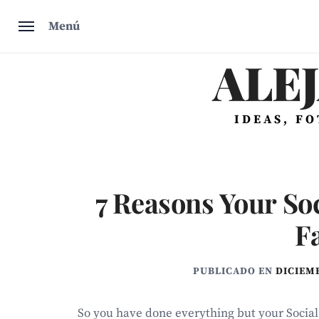
Saltar
Menú
al
contenido
ALE
IDEAS, F
7 Reasons Your So
F
PUBLICADO EN
DICIEMB
So you have done everything but your Social