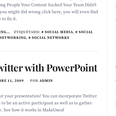
ng People Your Content Sucked Your Team Didn’t
you might did wrong click here, you will even find
to fix it.
NG...
ETIQUETADO:
SOCIAL MEDIA
,
SOCIAL
 NETWORKING
,
SOCIAL NETWORKS
witter with PowerPoint
RE 11, 2009
POR
ADMIN
t your presentation? You can incorporate Twitter
to be an active participant as well as to gather
. See how it works in MakeUseof