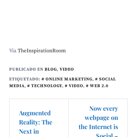
Via
TheInspirationRoom
PUBLICADO EN
BLOG
,
VIDEO
ETIQUETADO:
ONLINE MARKETING
,
SOCIAL
MEDIA
,
TECHNOLOGY
,
VIDEO
,
WEB 2.0
Navegación
Now every
Augmented
de
webpage on
Reality: The
the Internet is
entradas
Next in
Social –